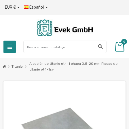
EUR €
Español

0
view_headline
search
Aleación de titanio ot4-1 chapa 0,5-20 mm Placas de
chevron_right
chevron_right
Titanio
titanio ot4-1sv