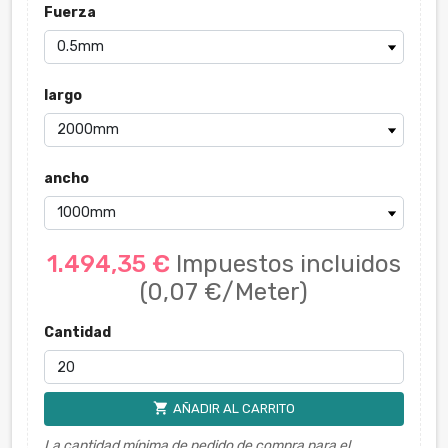
Fuerza
largo
ancho
1.494,35 €
Impuestos incluidos
(0,07 €/Meter)
Cantidad
shopping_cart
AÑADIR AL CARRITO
La cantidad mínima de pedido de compra para el