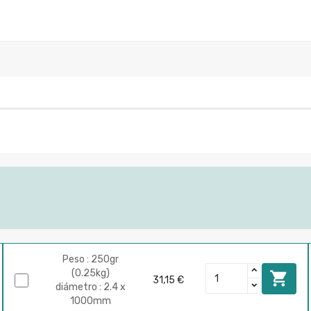
Peso : 250gr
(0.25kg)

31,15 €
diámetro : 2.4 x
1000mm