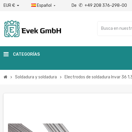
✆
EUR €
Español
De
+49 208 376-298-00

CATEGORÍAS
Soldadura y soldadura
Electrodos de soldadura Invar 36 
chevron_right
chevron_right