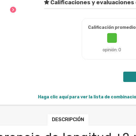
Calificaciones y evaluaciones 
chevron_right
Calificación promedio
opinión: 0
Haga clic aquí para ver la lista de combinac
DESCRIPCIÓN