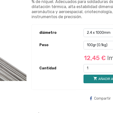
% de níquel. Adecuados para soldaduras de
dilatación térmica, alta estabilidad dimen
aeronáutica y aeroespacial, criotecnología
instrumentos de precisión.
diámetro
Peso
12,45 €
I
Cantidad
shopping_cart
AÑADIR A
Compartir