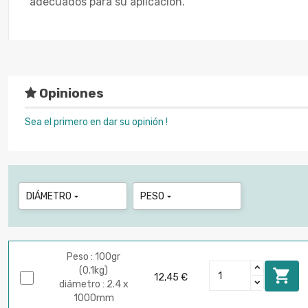
adecuados para su aplicación.
Opiniones
Sea el primero en dar su opinión !
DIÁMETRO
PESO


Peso : 100gr
(0.1kg)

12,45 €
diámetro : 2.4 x
1000mm