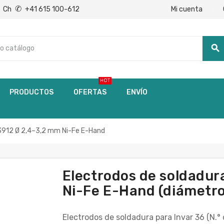
✆
Mi cuenta
Ch
+41 615 100-612
search
HOT
PRODUCTOS
OFERTAS
ENVÍO
1.3912 Ø 2,4–3,2 mm Ni-Fe E-Hand
Electrodos de soldadur
Ni-Fe E-Hand (diámetro
Electrodos de soldadura para Invar 36 (N.° 