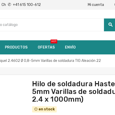
✆
Mi cuenta
Ch
+41 615 100-612
search
HOT
PRODUCTOS
OFERTAS
ENVÍO
íquel 2.4602 Ø 0,8-5mm Varillas de soldadura TIG Aleación 22
Hilo de soldadura Haste
5mm Varillas de soldadu
2.4 x 1000mm)
en stock
error_outline