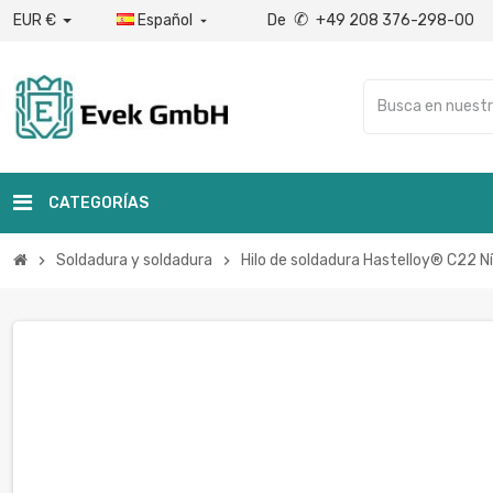
✆
EUR €
Español
De
+49 208 376-298-00

CATEGORÍAS
Soldadura y soldadura
Hilo de soldadura Hastelloy® C22 N
chevron_right
chevron_right