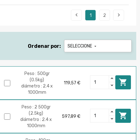


1
2
Ordenar por:
SELECCIONE

Peso : 500gr
(0.5kg)

119,57 €
diámetro : 2.4 x
1000mm
Peso : 2 500gr
(2.5kg)

597,89 €
diámetro : 2.4 x
1000mm