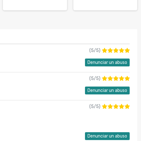
(
5
/
5
)
Denunciar un abuso
(
5
/
5
)
Denunciar un abuso
(
5
/
5
)
Denunciar un abuso