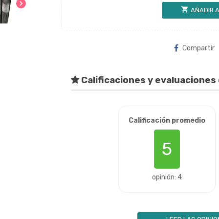
chevron_right
shopping_cart
AÑADIR A
Compartir
Calificaciones y evaluaciones 
Calificación promedio
5
opinión: 4