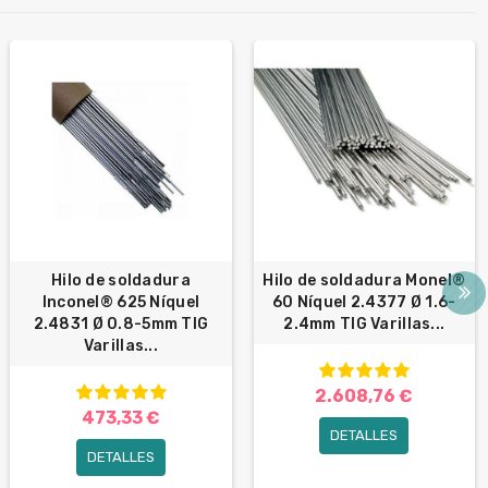
Hilo de soldadura
Hilo de soldadura Monel®
Inconel® 625 Níquel
60 Níquel 2.4377 Ø 1.6-
2.4831 Ø 0.8-5mm TIG
2.4mm TIG Varillas...
Varillas...
2.608,76 €
473,33 €
DETALLES
DETALLES