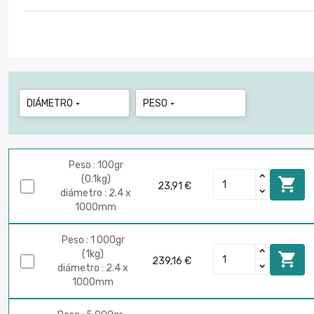
DIÁMETRO
PESO


Peso : 100gr
(0.1kg)

23,91 €
diámetro : 2.4 x
1000mm
Peso : 1 000gr
(1kg)

239,16 €
diámetro : 2.4 x
1000mm