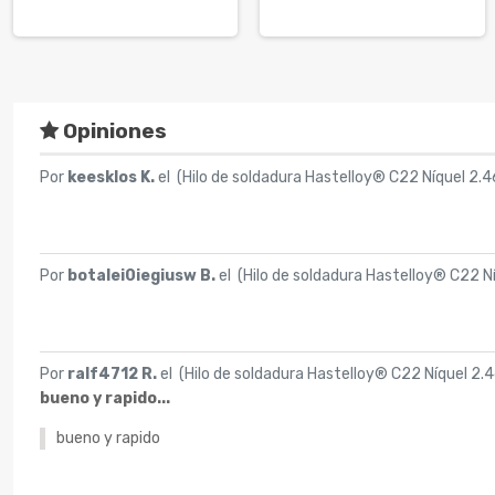
Opiniones
Por
keesklos K.
el (
Hilo de soldadura Hastelloy® C22 Níquel 2.
Por
botalei0iegiusw B.
el (
Hilo de soldadura Hastelloy® C22 N
Por
ralf4712 R.
el (
Hilo de soldadura Hastelloy® C22 Níquel 2.
bueno y rapido...
bueno y rapido