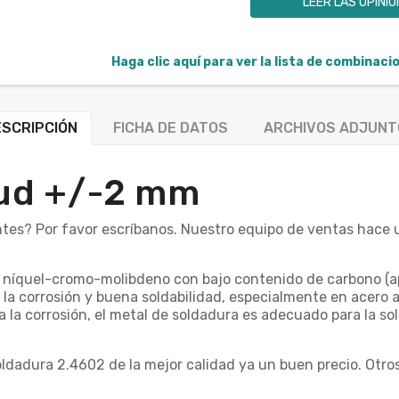
LEER LAS OPINI
Haga clic aquí para ver la lista de combinac
SCRIPCIÓN
FICHA DE DATOS
ARCHIVOS ADJUNT
tud +/-2 mm
tes? Por favor escríbanos. Nuestro equipo de ventas hace 
de níquel-cromo-molibdeno con bajo contenido de carbono (
 la corrosión y buena soldabilidad, especialmente en acero 
a la corrosión, el metal de soldadura es adecuado para la s
ldadura 2.4602 de la mejor calidad ya un buen precio. Otro