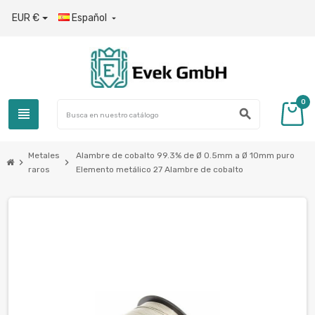
EUR €
Español

0
view_headline
search
Metales
Alambre de cobalto 99.3% de Ø 0.5mm a Ø 10mm puro
chevron_right
chevron_right
raros
Elemento metálico 27 Alambre de cobalto