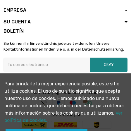
EMPRESA
largo : 100 Meter

4.162,64 €
diámetro : 1.8mm
SU CUENTA
BOLETÍN
largo : 50 Meter

2.621,95 €
Sie können Ihr Einverständnis jederzeit widerrufen. Unsere
diámetro : 2mm
Kontaktinformationen finden Sie u. a. in der Datenschutzerklärung.
OKAY
largo : 25 Meter

2.265,36 €
diámetro : 2.4mm
Para brindarle la mejor experiencia posible, este sitio
utiliza cookies. El uso de su sitio significa que acepta
largo : 50 Meter
Formas de pago en la tienda en línea

3.775,68 €
nuestro uso de cookies. Hemos publicado una nueva
diámetro : 2.4mm
política de cookies, que debería necesitar para obtener
más información sobre las cookies que utilizamos.
Ver
Envío rápido por
largo : 25 Meter
polГ­tica de cookies.

2.867,10 €
diámetro : 2.7mm