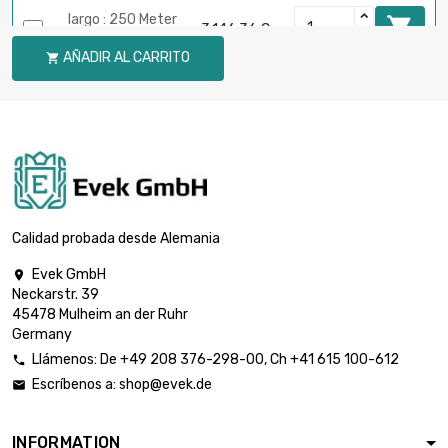
largo : 250 Meter

3.146,36 €
diámetro : 1mm
AÑADIR AL CARRITO

largo : 100 Meter

4.530,97 €
diámetro : 1.2mm
largo : 100 Meter

2.890,81 €
diámetro : 1.5mm
Calidad probada desde Alemania
Evek GmbH

Neckarstr. 39
largo : 100 Meter

3.289,14 €
45478 Mulheim an der Ruhr
diámetro : 1.6mm
Germany
Llámenos:
De
+49 208 376-298-00
, Ch
+41 615 100-612

Escríbenos a:
shop@evek.de

largo : 50 Meter

2.123,79 €
diámetro : 1.8mm
INFORMATION