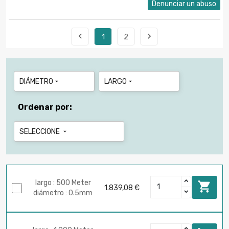
Denunciar un abuso


1
2
DIÁMETRO
LARGO


Ordenar por:
SELECCIONE

largo : 500 Meter

1.839,08 €
diámetro : 0.5mm