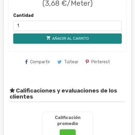
(3,68 €/Meter)
Cantidad
shopping_cart
AÑADIR AL CARRITO
Compartir
Tuitear
Pinterest
Calificaciones y evaluaciones de los
clientes
Calificación
promedio