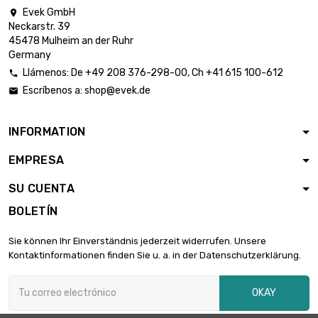
Evek GmbH

largo : 800mm
Neckarstr. 39
ancho : 200mm

454,71 €
45478 Mulheim an der Ruhr
Espesor / Fuerza :
Germany
10mm
Llámenos:
De
+49 208 376-298-00
, Ch
+41 615 100-612

Escríbenos a:
shop@evek.de

INFORMATION
EMPRESA
SU CUENTA
BOLETÍN
Sie können Ihr Einverständnis jederzeit widerrufen. Unsere
Kontaktinformationen finden Sie u. a. in der Datenschutzerklärung.
OKAY