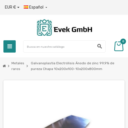
EUR €
Español

0
view_headline
search
Metales
Galvanoplastia Electrólisis Ánodo de zinc 99,9% de
chevron_right
chevron_right
raros
pureza Chapa 10x200x100-10x200x800mm