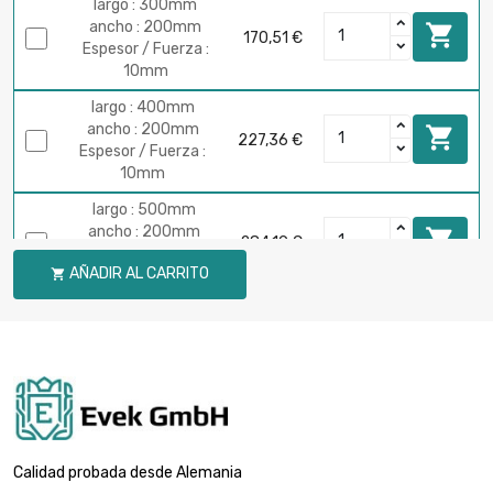
largo : 300mm
ancho : 200mm

170,51 €
Espesor / Fuerza :
10mm
largo : 400mm
ancho : 200mm

227,36 €
Espesor / Fuerza :
10mm
largo : 500mm
ancho : 200mm

284,19 €
Espesor / Fuerza :
AÑADIR AL CARRITO

10mm
largo : 600mm
ancho : 200mm

341,04 €
Espesor / Fuerza :
10mm
largo : 700mm
ancho : 200mm

397,87 €
Espesor / Fuerza :
Calidad probada desde Alemania
10mm