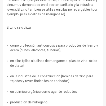
metales. Por ejemplo, el latón se produce a partir de cobre y
zinc, muy demandado en el sector sanitario y la industria
joyera. El zinc también se utiliza en pilas no recargables (por
ejemplo, pilas alcalinas de manganeso).
El zinc se utiliza
como protección anticorrosiva para productos de hierro y
acero (cubos, alambres, tuberías);
en pilas (pilas alcalinas de manganeso, pilas de zinc-óxido
de plata);
en la industria de la construcción (láminas de zinc para
tejados y revestimientos de fachadas)
en química orgánica como agente reductor;
producción de hidrógeno.