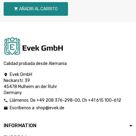
2.404,39 €
diámetro :
AÑADIR AL CARRITO

3.175mm
largo : 1 Meter x 5

st/pc
1.908,17 €
diámetro : 4mm
largo : 1 Meter x 10

st/pc
3.816,22 €
diámetro : 4mm
Calidad probada desde Alemania
Evek GmbH

largo : 1 Meter x 5
Neckarstr. 39

st/pc
2.981,44 €
45478 Mulheim an der Ruhr
diámetro : 5mm
Germany
Llámenos:
De
+49 208 376-298-00
, Ch
+41 615 100-612

largo : 1 Meter x 5
Escríbenos a:
shop@evek.de


st/pc
4.293,32 €
diámetro : 6mm
INFORMATION
largo : 1 Meter x 2