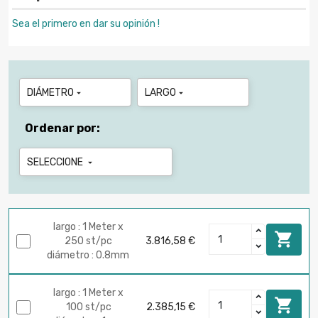
Sea el primero en dar su opinión !
DIÁMETRO
LARGO


Ordenar por:
SELECCIONE

largo : 1 Meter x

250 st/pc
3.816,58 €
diámetro : 0.8mm
largo : 1 Meter x

100 st/pc
2.385,15 €