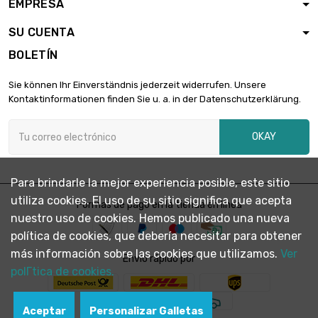
EMPRESA
st/pc

1.923,54 €
diámetro :
SU CUENTA
6.35mm
BOLETÍN
largo : 1 Meter x 2

st/pc
3.052,95 €
Sie können Ihr Einverständnis jederzeit widerrufen. Unsere
diámetro : 8mm
Kontaktinformationen finden Sie u. a. in der Datenschutzerklärung.
largo : 1 Meter
OKAY

diámetro :
2.163,96 €
9.525mm
Para brindarle la mejor experiencia posible, este sitio
utiliza cookies. El uso de su sitio significa que acepta
largo : 1 Meter
Formas de pago en la tienda en línea

1.826,86 €
nuestro uso de cookies. Hemos publicado una nueva
diámetro : 10mm
política de cookies, que debería necesitar para obtener
más información sobre las cookies que utilizamos.
Ver
Envío rápido por
largo : 1 Meter x 2
polГ­tica de cookies.

st/pc
3.653,84 €
diámetro : 10mm
Aceptar
Personalizar Galletas