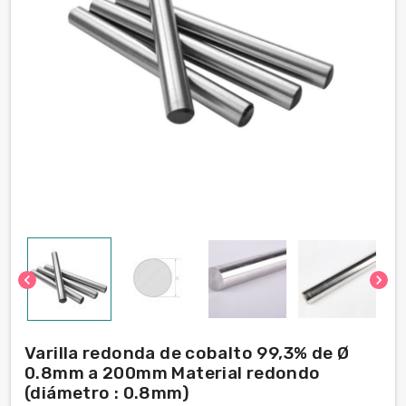
chevron_left
chevron_right
Varilla redonda de cobalto 99,3% de Ø
0.8mm a 200mm Material redondo
(diámetro : 0.8mm)