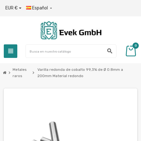
EUR €
Español

0
view_headline
search
Metales
Varilla redonda de cobalto 99,3% de Ø 0.8mm a
chevron_right
chevron_right
raros
200mm Material redondo