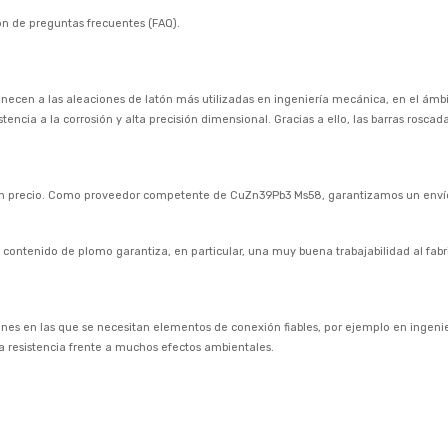
n de preguntas frecuentes (FAQ).
ecen a las aleaciones de latón más utilizadas en ingeniería mecánica, en el ámbito
encia a la corrosión y alta precisión dimensional. Gracias a ello, las barras rosca
en precio. Como proveedor competente de CuZn39Pb3 Ms58, garantizamos un envío
 contenido de plomo garantiza, en particular, una muy buena trabajabilidad al fabri
s en las que se necesitan elementos de conexión fiables, por ejemplo en ingenier
a resistencia frente a muchos efectos ambientales.