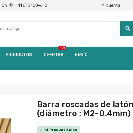
✆
Mi cuenta
Ch
+41 615 100-612
search
HOT
PRODUCTOS
OFERTAS
ENVÍO
o
Barra roscadas de lató
(diámetro : M2-0.4mm)
14 Product Sales
check