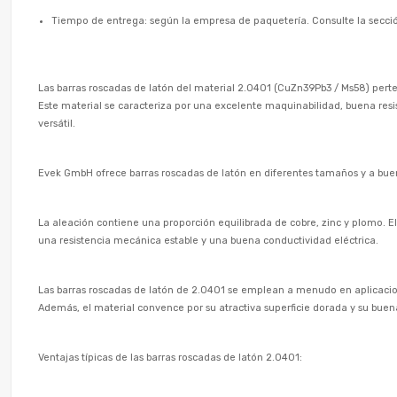
Tiempo de entrega: según la empresa de paquetería. Consulte la secció
Las barras roscadas de latón del material 2.0401 (CuZn39Pb3 / Ms58) perten
Este material se caracteriza por una excelente maquinabilidad, buena resist
versátil.
Evek GmbH ofrece barras roscadas de latón en diferentes tamaños y a bu
La aleación contiene una proporción equilibrada de cobre, zinc y plomo. El
una resistencia mecánica estable y una buena conductividad eléctrica.
Las barras roscadas de latón de 2.0401 se emplean a menudo en aplicacione
Además, el material convence por su atractiva superficie dorada y su buen
Ventajas típicas de las barras roscadas de latón 2.0401: