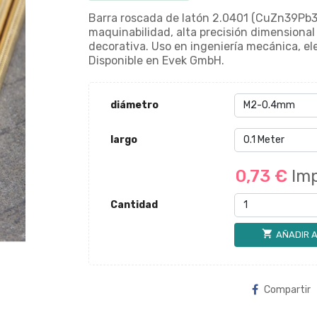
Barra roscada de latón 2.0401 (CuZn39Pb3
maquinabilidad, alta precisión dimensional 
decorativa. Uso en ingeniería mecánica, el
Disponible en Evek GmbH.
diámetro
largo
0,73 €
Imp
Cantidad
shopping_cart
AÑADIR A
Compartir