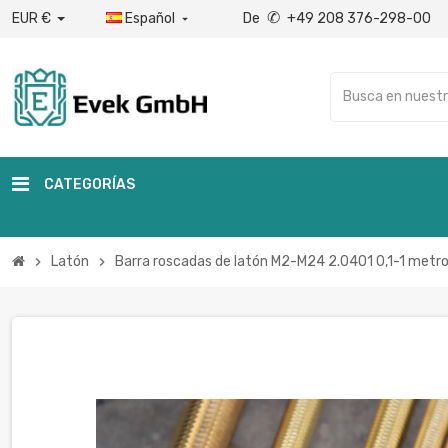
✆
EUR €
Español
De
+49 208 376-298-00

CATEGORÍAS
Latón
Barra roscadas de latón M2-M24 2.0401 0,1-1 metr
chevron_right
chevron_right