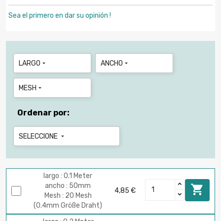
Sea el primero en dar su opinión !
LARGO
ANCHO


MESH

Ordenar por:
SELECCIONE

largo : 0.1 Meter
ancho : 50mm

4,85 €
Mesh : 20 Mesh
(0.4mm Größe Draht)