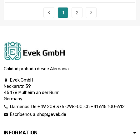


1
2
Calidad probada desde Alemania
Evek GmbH

Neckarstr. 39
45478 Mulheim an der Ruhr
Germany
Llámenos:
De
+49 208 376-298-00
, Ch
+41 615 100-612

Escríbenos a:
shop@evek.de

INFORMATION