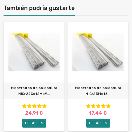
También podría gustarte
Electrodos de soldadura
Electrodos de soldadura
NiCr22Co12Mo9...
NiCr23Mo16...
24,91 €
17,44 €
DETALLES
DETALLES