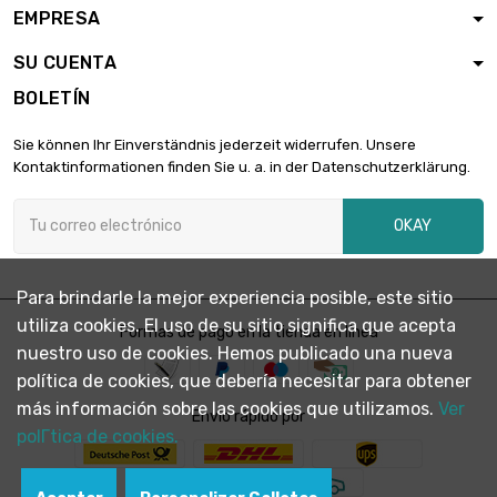
EMPRESA
SU CUENTA
BOLETÍN
Sie können Ihr Einverständnis jederzeit widerrufen. Unsere
Kontaktinformationen finden Sie u. a. in der Datenschutzerklärung.
OKAY
Para brindarle la mejor experiencia posible, este sitio
utiliza cookies. El uso de su sitio significa que acepta
Formas de pago en la tienda en línea
nuestro uso de cookies. Hemos publicado una nueva
política de cookies, que debería necesitar para obtener
más información sobre las cookies que utilizamos.
Ver
Envío rápido por
polГ­tica de cookies.