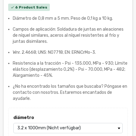
6 Product Sales
check
Diámetro de 0,8 mm a 5 mm. Peso de 0,1 kg a 10 kg.
Campos de aplicación: Soldadura de juntas en aleaciones
de níquel similares, aceros al níquel resistentes al frío y
juntas disimilares.
Wnr. 2.4668; UNS: N07718; EN: ERNiCrMo-3.
Resistencia a la tracción - Psi - 135.000, MPa - 930; Límite
elástico (desplazamiento 0,2%) - Psi - 70.000, MPa - 482;
Alargamiento - 45%.
¿No ha encontrado los tamaños que buscaba? Póngase en
contacto con nosotros. Estaremos encantados de
ayudarle.
diámetro