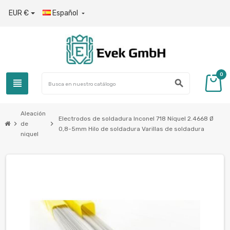
EUR €
Español

0
view_headline
search
Aleación
Electrodos de soldadura Inconel 718 Níquel 2.4668 Ø
chevron_right
chevron_right
de
0,8-5mm Hilo de soldadura Varillas de soldadura
niquel