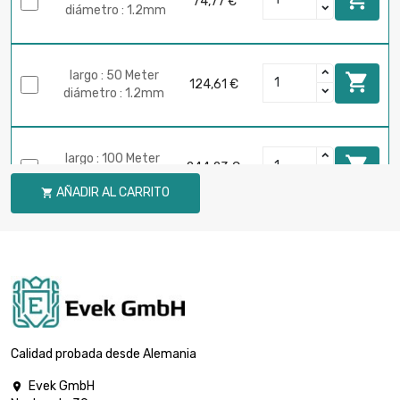
74,77 €
diámetro : 1.2mm
largo : 50 Meter

124,61 €
diámetro : 1.2mm
largo : 100 Meter

244,23 €
diámetro : 1.2mm
AÑADIR AL CARRITO

Calidad probada desde Alemania
Evek GmbH
