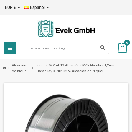
EUR €
Español

0
view_headline
search
Aleación
Inconel® 2.4819 Aleación C276 Alambre 1,2mm
chevron_right
chevron_right
de níquel
Hastelloy® N010276 Aleación de Níquel