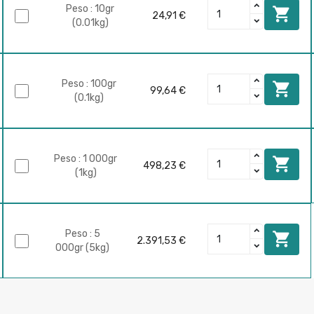
Peso : 10gr

24,91 €
(0.01kg)
Peso : 100gr

99,64 €
(0.1kg)
Peso : 1 000gr

498,23 €
(1kg)
Peso : 5

2.391,53 €
000gr (5kg)