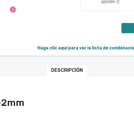
opinión: 0
chevron_right
Haga clic aquí para ver la lista de combinac
DESCRIPCIÓN
/-2mm