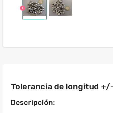
chevron_left
Tolerancia de longitud +
Descripción: