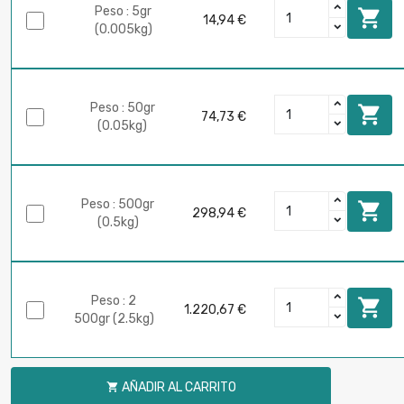
Peso : 5gr

14,94 €
(0.005kg)
Peso : 50gr

74,73 €
(0.05kg)
Peso : 500gr

298,94 €
(0.5kg)
Peso : 2

1.220,67 €
500gr (2.5kg)
AÑADIR AL CARRITO
