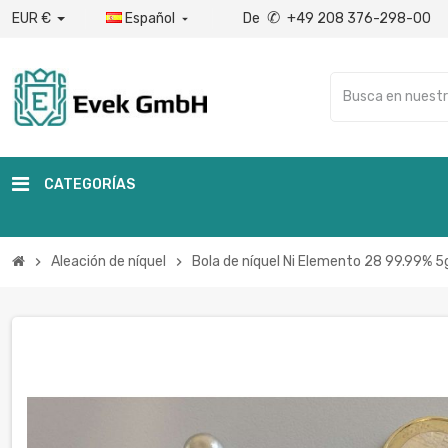
✆
EUR €
Español
De
+49 208 376-298-00

CATEGORÍAS
Aleación de níquel
Bola de níquel Ni Elemento 28 99.99% 5
chevron_right
chevron_right