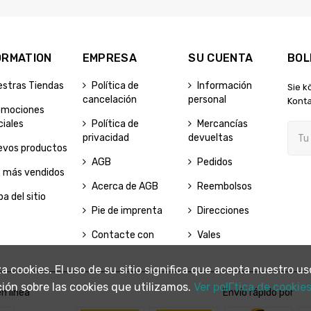
ORMATION
EMPRESA
SU CUENTA
BOL
estras Tiendas
Política de
Información
Sie k
cancelación
personal
Konta
omociones
iales
Política de
Mercancías
privacidad
devueltas
evos productos
AGB
Pedidos
s más vendidos
Acerca de AGB
Reembolsos
a del sitio
Pie de imprenta
Direcciones
Contacte con
Vales
liza cookies. El uso de su sitio significa que acepta nuestro
ión sobre las cookies que utilizamos.
Ver polГ­tica de cookies
n línea
Envío rápido por