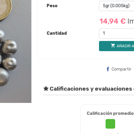
Peso
14,94 €
I
Cantidad
shopping_cart
AÑADIR A
Compartir
Calificaciones y evaluaciones 
Calificación promedio