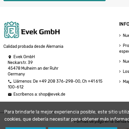
INF
Nu
Pr
Calidad probada desde Alemania
espec
Evek GmbH

Nu
Neckarstr. 39
45478 Mulheim an der Ruhr
Lo
Germany
Llámenos:
De
+49 208 376-298-00
, Ch
+41 615
Map

100-612
Escríbenos a:
shop@evek.de

Para brindarle la mejor experiencia posible, este sitio uti
cookies, que debería necesitar para obtener más informac
Formas de pago en la tienda e