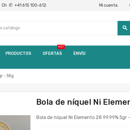
✆
Mi cuenta
Ch
+41 615 100-612
search
HOT
PRODUCTOS
OFERTAS
ENVÍO
gr - 5Kg
Bola de níquel Ni Eleme
Bola de níquel Ni Elemento 28 99.99% 5gr 