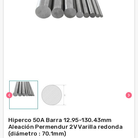
chevron_left
chevron_right
Hiperco 50A Barra 12.95-130.43mm
Aleación Permendur 2V Varilla redonda
(diámetro : 70.1mm)