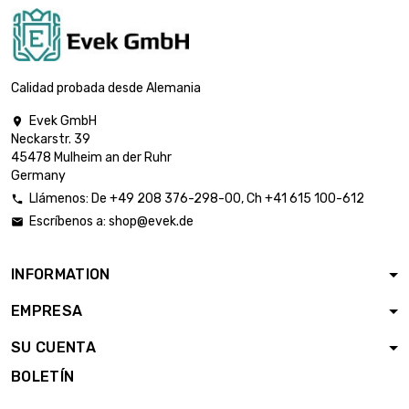
51.05mm
largo : 0.05 Meter

diámetro :
3.466,65 €
57.4mm
Calidad probada desde Alemania
Evek GmbH

largo : 0.05 Meter
Neckarstr. 39

diámetro :
4.276,02 €
45478 Mulheim an der Ruhr
63.75mm
Germany
Llámenos:
De
+49 208 376-298-00
, Ch
+41 615 100-612

Escríbenos a:
shop@evek.de

largo : 0.02 Meter

2.068,13 €
diámetro : 70.1mm
INFORMATION
largo : 0.02 Meter
EMPRESA

diámetro :
2.476,02 €
76.71mm
SU CUENTA
BOLETÍN
largo : 0.02 Meter

diámetro :
2.885,25 €