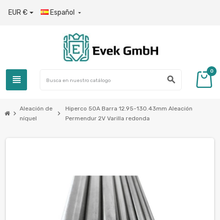
EUR €
Español

0
view_headline
search
Aleación de
Hiperco 50A Barra 12.95-130.43mm Aleación
chevron_right
chevron_right
níquel
Permendur 2V Varilla redonda