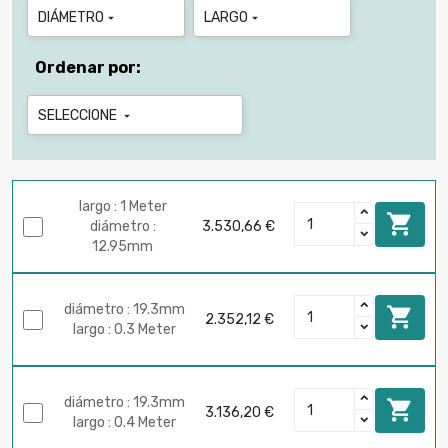
DIÁMETRO
LARGO


Ordenar por:
SELECCIONE

largo : 1 Meter

diámetro :
3.530,66 €
12.95mm
diámetro : 19.3mm

2.352,12 €
largo : 0.3 Meter
diámetro : 19.3mm

3.136,20 €
largo : 0.4 Meter