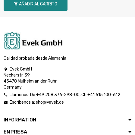
AÑADIR AL CARRITO

largo : 1 Meter

2.909,69 €
diámetro : 30mm
largo : 0.4 Meter

2.069,10 €
diámetro : 40mm
Calidad probada desde Alemania
Evek GmbH

Neckarstr. 39
largo : 0.5 Meter

2.586,38 €
45478 Mulheim an der Ruhr
diámetro : 40mm
Germany
Llámenos:
De
+49 208 376-298-00
, Ch
+41 615 100-612

Escríbenos a:
shop@evek.de

largo : 0.75 Meter

3.879,62 €
diámetro : 40mm
INFORMATION
EMPRESA
largo : 0.3 Meter
