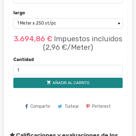
largo
3.694,86 €
Impuestos incluidos
(2,96 €/Meter)
Cantidad
shopping_cart
AÑADIR AL CARRITO
Compartir
Tuitear
Pinterest
Calificaciones y evaluaciones de los