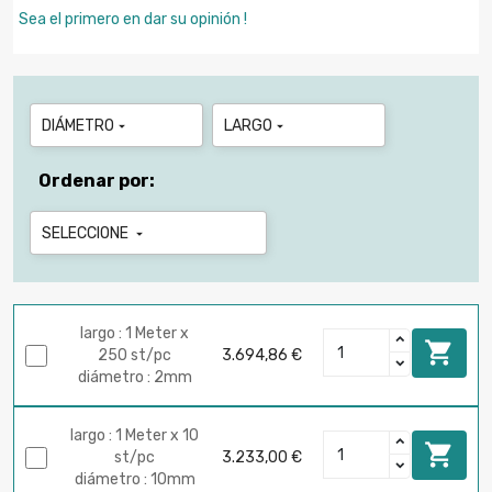
Sea el primero en dar su opinión !
DIÁMETRO
LARGO


Ordenar por:
SELECCIONE

largo : 1 Meter x

250 st/pc
3.694,86 €
diámetro : 2mm
largo : 1 Meter x 10

st/pc
3.233,00 €
diámetro : 10mm