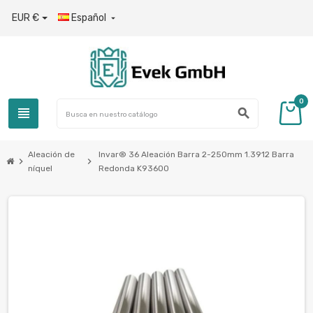
EUR €
Español

0
view_headline
search
Aleación de
Invar® 36 Aleación Barra 2-250mm 1.3912 Barra
chevron_right
chevron_right
níquel
Redonda K93600