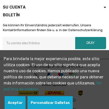
2.424,72 €
diámetro : 50mm
SU CUENTA
BOLETÍN
largo : 0.4 Meter

3.233,00 €
Sie können Ihr Einverständnis jederzeit widerrufen. Unsere
diámetro : 50mm
Kontaktinformationen finden Sie u. a. in der Datenschutzerklärung.
OKAY
largo : 0.2 Meter

2.327,80 €
diámetro : 60mm
Para brindarle la mejor experiencia posible, este sitio
utiliza cookies. El uso de su sitio significa que acepta
largo : 0.3 Meter
Formas de pago en la tienda en línea

3.491,70 €
nuestro uso de cookies. Hemos publicado una nueva
diámetro : 60mm
política de cookies, que debería necesitar para obtener
más información sobre las cookies que utilizamos.
Ver
Envío rápido por
largo : 0.1 Meter
polГ­tica de cookies.

1.818,63 €
diámetro : 75mm
Aceptar
Personalizar Galletas