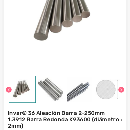
chevron_left
chevron_right
Invar® 36 Aleación Barra 2-250mm
1.3912 Barra Redonda K93600 (diámetro :
2mm)