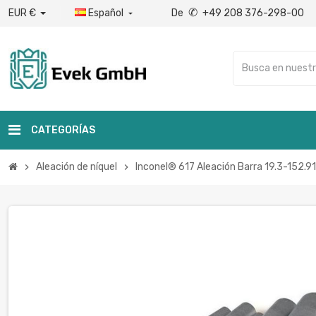
✆
EUR €
Español
De
+49 208 376-298-00

CATEGORÍAS
Aleación de níquel
Inconel® 617 Aleación Barra 19.3-152
chevron_right
chevron_right