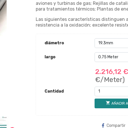
aviones y turbinas de gas; Rejillas de cata
para tratamientos térmicos; Plantas de ene
Las siguientes características distinguen a
resistencia a la oxidación; excelente resist
diámetro
largo
2.216,12 
€/Meter)
Cantidad
shopping_cart
AÑADIR A
Compartir