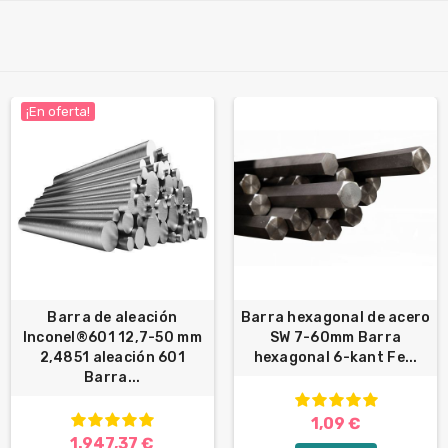
¡En oferta!
Barra de aleación
Barra hexagonal de acero
Inconel®601 12,7-50 mm
SW 7-60mm Barra
2,4851 aleación 601
hexagonal 6-kant Fe...
Barra...
1,09 €
1.947,37 €