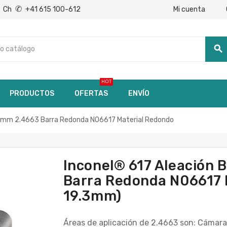
✆
Mi cuenta
Ch
+41 615 100-612
search
HOT
PRODUCTOS
OFERTAS
ENVÍO
.91mm 2.4663 Barra Redonda N06617 Material Redondo
Inconel® 617 Aleación 
Barra Redonda N06617 M
19.3mm)
Áreas de aplicación de 2.4663 son: Cámara