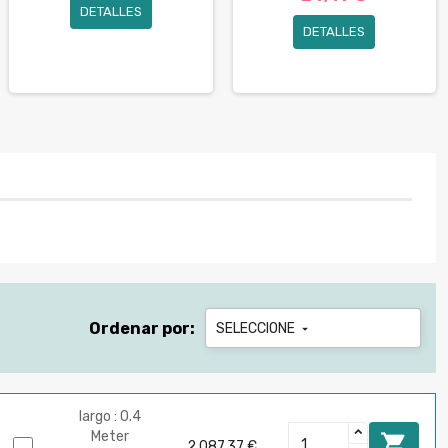
DETALLES
DETALLES
Ordenar por:
SELECCIONE

largo : 0.4
Meter

2.087,37 €