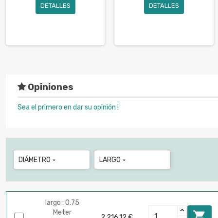
DETALLES
DETALLES
Opiniones
Sea el primero en dar su opinión !
DIÁMETRO
LARGO


largo : 0.75
Meter

2.216,12 €