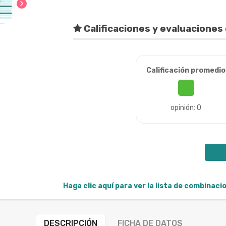
chevron_right
Calificaciones y evaluaciones 
Calificación promedio
opinión: 0
Haga clic aquí para ver la lista de combinac
DESCRIPCIÓN
FICHA DE DATOS