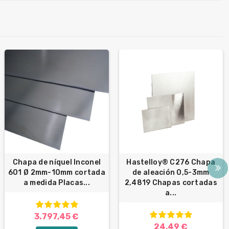
Chapa de níquel Inconel
Hastelloy® C276 Chapa
601 Ø 2mm-10mm cortada
de aleación 0,5-3mm
a medida Placas...
2,4819 Chapas cortadas
a...
3.797,45 €
24,49 €