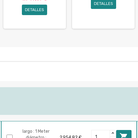
DETALLES
DETALLES
largo : 1 Meter

diámetro :
2.954,82 €