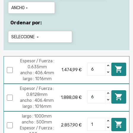
ANCHO

Ordenar por:
SELECCIONE

Espesor / Fuerza :
0.635mm

1.474,99 €
ancho : 406.4mm
largo : 1016mm
Espesor / Fuerza :
0.8128mm

1.888,08 €
ancho : 406.4mm
largo : 1016mm
largo : 1000mm
ancho : 500mm

2.857,90 €
Espesor / Fuerza :