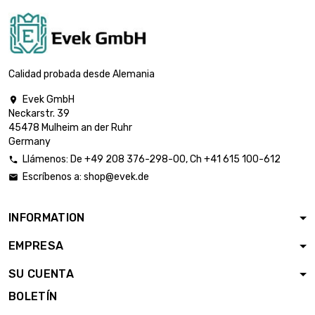
Espesor / Fuerza :
3.175mm
largo : 500mm
ancho : 500mm

3.473,18 €
Espesor / Fuerza :
Calidad probada desde Alemania
3.175mm
Evek GmbH

largo : 400mm
Neckarstr. 39
ancho : 400mm

2.827,41 €
45478 Mulheim an der Ruhr
Espesor / Fuerza :
Germany
4.04mm
Llámenos:
De
+49 208 376-298-00
, Ch
+41 615 100-612

largo : 300mm
Escríbenos a:
shop@evek.de

ancho : 300mm

3.120,83 €
Espesor / Fuerza :
7.92mm
INFORMATION
largo : 200mm
EMPRESA
ancho : 200mm

2.222,77 €
Espesor / Fuerza :
SU CUENTA
12.7mm
BOLETÍN