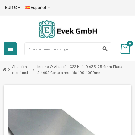
EUR €
Español

0
view_headline
search
Aleación
Inconel® Aleación C22 Hoja 0.635-25.4mm Placa
chevron_right
chevron_right
de níquel
2.4602 Corte a medida 100-1000mm