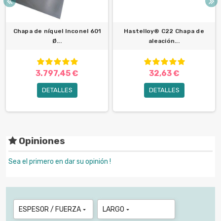
Chapa de níquel Inconel 601
Hastelloy® C22 Chapa de
Ø...
aleación...
3.797,45 €
32,63 €
DETALLES
DETALLES
Opiniones
Sea el primero en dar su opinión !
ESPESOR / FUERZA
LARGO

