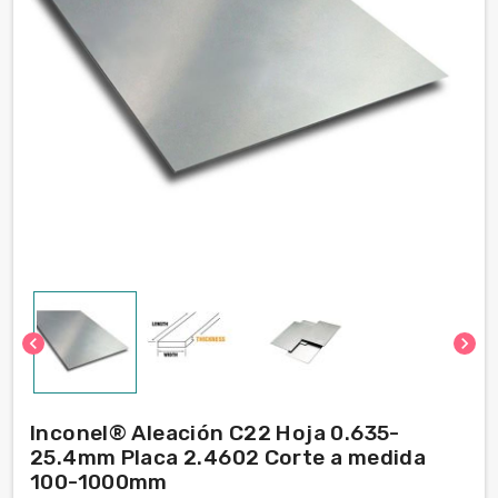
chevron_left
chevron_right
Inconel® Aleación C22 Hoja 0.635-
25.4mm Placa 2.4602 Corte a medida
100-1000mm