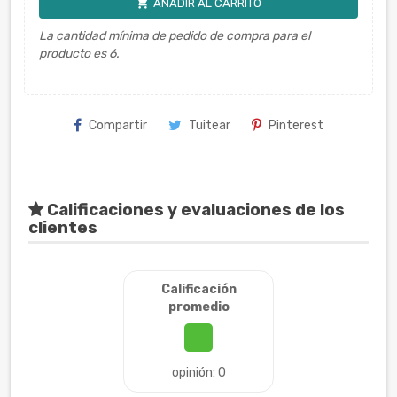
shopping_cart
AÑADIR AL CARRITO
La cantidad mínima de pedido de compra para el
producto es 6.
Compartir
Tuitear
Pinterest
Calificaciones y evaluaciones de los
clientes
Calificación
promedio
opinión: 0