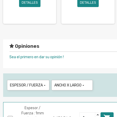
DETALLES
DETALLES
Opiniones
Sea el primero en dar su opinión !
ESPESOR / FUERZA
ANCHO X LARGO


Espesor /
Fuerza : 1mm