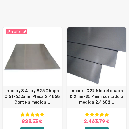
¡En oferta!
Incoloy® Alloy 825 Chapa
Inconel C22 Níquel chapa
0.51-63.5mm Placa 2.4858
Ø 2mm-25.4mm cortado a
Corte a medida...
medida 2.4602...
823,53 €
2.463,79 €