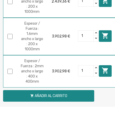

ancho x largo
2.439,36 €
: 200 x
1000mm
Espesor /
Fuerza :
1.6mm

3.902,98 €
ancho x largo
: 200 x
1000mm
Espesor /
Fuerza : 2mm

ancho x largo
3.902,98 €
: 400 x
400mm
AÑADIR AL CARRITO
