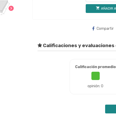
chevron_right
shopping_cart
AÑADIR A
Compartir
Calificaciones y evaluaciones 
Calificación promedio
opinión: 0