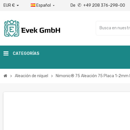
✆
EUR €
Español
De
+49 208 376-298-00

CATEGORÍAS
Aleación de níquel
Nimonic® 75 Aleación 75 Placa 1-2mm
chevron_right
chevron_right