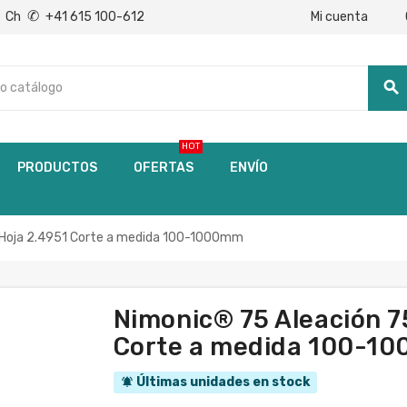
✆
Mi cuenta
Ch
+41 615 100-612
search
HOT
PRODUCTOS
OFERTAS
ENVÍO
 Hoja 2.4951 Corte a medida 100-1000mm
Nimonic® 75 Aleación 7
Corte a medida 100-1
Últimas unidades en stock
notifications_active