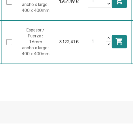

1.951,49 €
ancho x largo :
400 x 400mm
Espesor /
Fuerza :

1.6mm
3.122,41 €
ancho x largo :
400 x 400mm