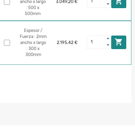

ancho x largo
3.049,20 €
: 500 x
500mm
Espesor /
Fuerza : 2mm

ancho x largo
2.195,42 €
: 300 x
300mm