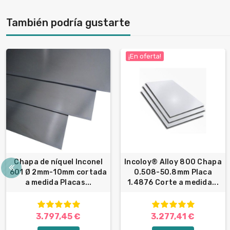
También podría gustarte
¡En oferta!
Chapa de níquel Inconel
Incoloy® Alloy 800 Chapa
601 Ø 2mm-10mm cortada
0.508-50.8mm Placa
a medida Placas...
1.4876 Corte a medida...
3.797,45 €
3.277,41 €