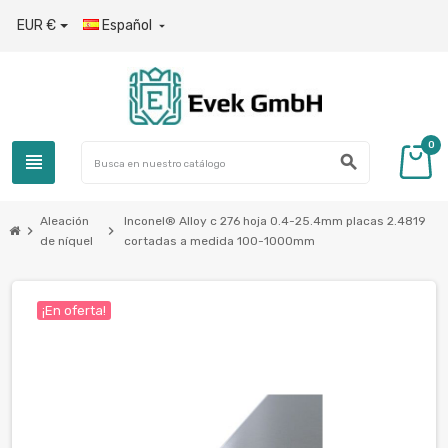
EUR €
Español

0
view_headline
search
Aleación
Inconel® Alloy c 276 hoja 0.4-25.4mm placas 2.4819
chevron_right
chevron_right
de níquel
cortadas a medida 100-1000mm
¡En oferta!