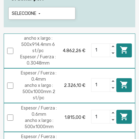
SELECCIONE

ancho x largo :
500x914.4mm 6

st/pc
4.862,26 €
Espesor / Fuerza :
0.3048mm
Espesor / Fuerza :
0.4mm

ancho x largo :
2.326,10 €
500x1000mm 2
st/pc
Espesor / Fuerza :
0.6mm

1.815,00 €
ancho x largo :
500x1000mm
Espesor / Fuerza :