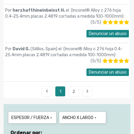
Por
herzhafthineinbeisst H.
el (
Inconel® Alloy c 276 hoja
0.4-25.4mm placas 2.4819 cortadas a medida 100-1000mm
) :
(
5
/
5
)
Denunciar un abuso
Por
David G.
(Silillos, Spain) el (
Inconel® Alloy c 276 hoja 0.4-
25.4mm placas 2.4819 cortadas a medida 100-1000mm
) :
(
5
/
5
)
Denunciar un abuso


1
2
ESPESOR / FUERZA
ANCHO X LARGO


Ordenar por: