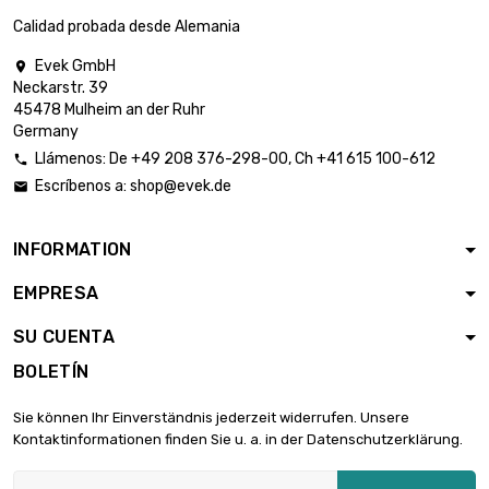
500x1000mm 2
Calidad probada desde Alemania
st/pc
Evek GmbH

Espesor / Fuerza :
Neckarstr. 39
1.27mm

2.872,06 €
45478 Mulheim an der Ruhr
ancho x largo :
Germany
500x1000mm
Llámenos:
De
+49 208 376-298-00
, Ch
+41 615 100-612

Espesor / Fuerza :
Escríbenos a:
shop@evek.de

1.6mm

1.815,00 €
ancho x largo :
500x500mm
INFORMATION
Espesor / Fuerza :
EMPRESA
1.6mm

3.618,38 €
ancho x largo :
SU CUENTA
500x1000mm
BOLETÍN
ancho x largo :
200x1000mm

2.125,37 €
Sie können Ihr Einverständnis jederzeit widerrufen. Unsere
Espesor / Fuerza :
Kontaktinformationen finden Sie u. a. in der Datenschutzerklärung.
1.8796mm
ancho x largo :