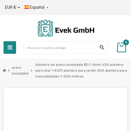
EUR €
Español

0
view_headline
search
Alambre de acero inoxidable Ø0.1-5mm V2A alambre
acero
chevron_right
chevron_right
para atar 1.4301 alambre para jardín 304 alambre para
inoxidable
manualidades 1-500 metros