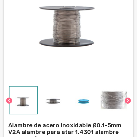
chevron_left
chevron_right
Alambre de acero inoxidable Ø0.1-5mm
V2A alambre para atar 1.4301 alambre