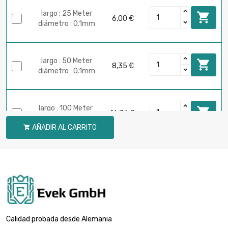
largo : 25 Meter

6,00 €
diámetro : 0.1mm
largo : 50 Meter

8,35 €
diámetro : 0.1mm
largo : 100 Meter

16,36 €
diámetro : 0.1mm
AÑADIR AL CARRITO

largo : 250 Meter

40,06 €
diámetro : 0.1mm
largo : 500 Meter

78,46 €
diámetro : 0.1mm
Calidad probada desde Alemania