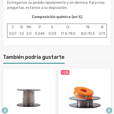
Entregamos su pedido rápidamente y sin demora. Para más
preguntas, estamos a su disposición.
Composición química
(en %)
C
Si
Mn
P
S
Cr
Ni
N
0.07
1.0
2.0
0.045
0.03
17.5-19.5
8.0-10.5
0.11
También podría gustarte
-5%