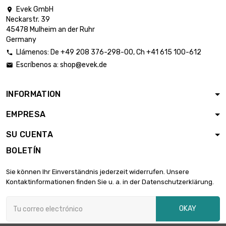
Evek GmbH

Neckarstr. 39
largo : 1 Meter

6,00 €
45478 Mulheim an der Ruhr
diámetro : 0.12mm
Germany
Llámenos:
De
+49 208 376-298-00
, Ch
+41 615 100-612

Escríbenos a:
shop@evek.de

largo : 2 Meter

6,00 €
diámetro : 0.12mm
INFORMATION
EMPRESA
largo : 5 Meter

6,00 €
diámetro : 0.12mm
SU CUENTA
BOLETÍN
largo : 10 Meter

6,00 €
Sie können Ihr Einverständnis jederzeit widerrufen. Unsere
diámetro : 0.12mm
Kontaktinformationen finden Sie u. a. in der Datenschutzerklärung.
OKAY
largo : 25 Meter

6,00 €
diámetro : 0.12mm