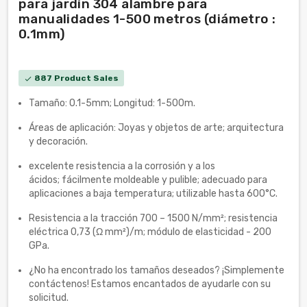
para jardín 304 alambre para
manualidades 1-500 metros (diámetro :
0.1mm)
887 Product Sales
check
Tamaño: 0.1-5mm; Longitud: 1-500m.
Áreas de aplicación: Joyas y objetos de arte; arquitectura
y decoración.
excelente resistencia a la corrosión y a los
ácidos; fácilmente moldeable y pulible; adecuado para
aplicaciones a baja temperatura; utilizable hasta 600°C.
Resistencia a la tracción 700 – 1500 N/mm²; resistencia
eléctrica 0,73 (Ω mm²)/m; módulo de elasticidad - 200
GPa.
¿No ha encontrado los tamaños deseados? ¡Simplemente
contáctenos! Estamos encantados de ayudarle con su
solicitud.