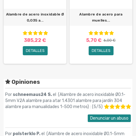
Alambre de acero inoxidable Ø
Alambre de acero para
0,035 a...
muelles...
385,22 €
5,70 €
6,00 €
DETALLES
DETALLES
Opiniones
Por
schneemaus24 S.
el (
Alambre de acero inoxidable Ø0.1-
5mm V2A alambre para atar 1.4301 alambre para jardín 304
alambre para manualidades 1-500 metros
) :
(
5
/
5
)
Denunciar un abuso
Por
polsterklo P.
el (
Alambre de acero inoxidable Ø0.1-5mm