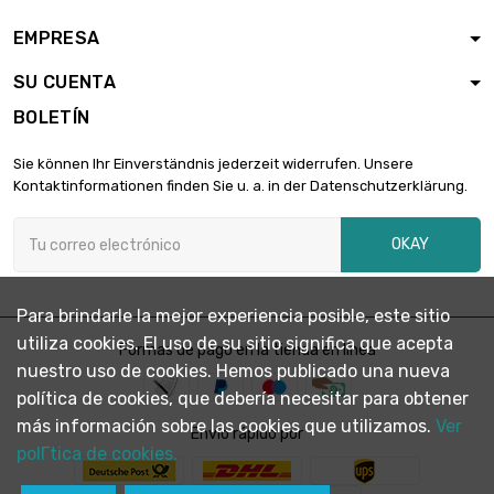
EMPRESA
largo : 1 Meter

1.284,90 €
diámetro : 65mm
SU CUENTA
BOLETÍN
Sie können Ihr Einverständnis jederzeit widerrufen. Unsere
Kontaktinformationen finden Sie u. a. in der Datenschutzerklärung.
OKAY
Para brindarle la mejor experiencia posible, este sitio
utiliza cookies. El uso de su sitio significa que acepta
Formas de pago en la tienda en línea
nuestro uso de cookies. Hemos publicado una nueva
política de cookies, que debería necesitar para obtener
más información sobre las cookies que utilizamos.
Ver
Envío rápido por
polГ­tica de cookies.