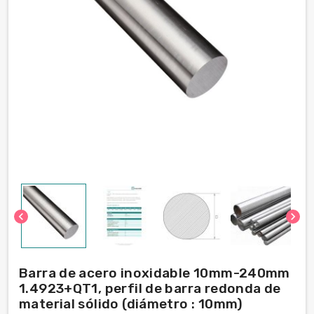
chevron_left
chevron_right
Barra de acero inoxidable 10mm-240mm
1.4923+QT1, perfil de barra redonda de
material sólido (diámetro : 10mm)