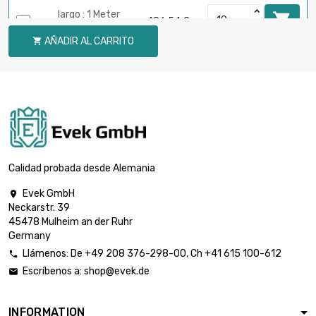
largo : 1 Meter

486,54 €
diámetro : 40mm
AÑADIR AL CARRITO

largo : 1 Meter

615,77 €
diámetro : 45mm
largo : 1 Meter

760,24 €
diámetro : 50mm
Calidad probada desde Alemania
Evek GmbH

Neckarstr. 39
largo : 1 Meter

919,96 €
45478 Mulheim an der Ruhr
diámetro : 55mm
Germany
Llámenos:
De
+49 208 376-298-00
, Ch
+41 615 100-612

Escríbenos a:
shop@evek.de

largo : 1 Meter

1.094,81 €
diámetro : 60mm
INFORMATION