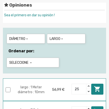
Opiniones
Sea el primero en dar su opinión !
DIÁMETRO
LARGO


Ordenar por:
SELECCIONE

largo : 1 Meter

56,99 €
diámetro : 10mm