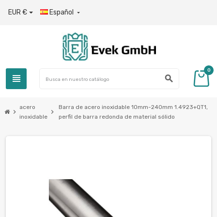
EUR €
Español

0
view_headline
search
acero
Barra de acero inoxidable 10mm-240mm 1.4923+QT1,
chevron_right
chevron_right
inoxidable
perfil de barra redonda de material sólido